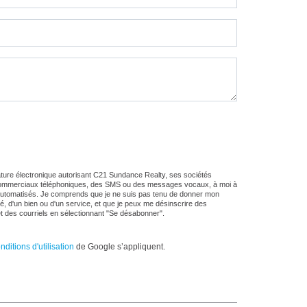
ture électronique autorisant C21 Sundance Realty, ses sociétés
pels commerciaux téléphoniques, des SMS ou des messages vocaux, à moi à
automatisés. Je comprends que je ne suis pas tenu de donner mon
, d'un bien ou d'un service, et que je peux me désinscrire des
t des courriels en sélectionnant "Se désabonner".
nditions d'utilisation
de Google s’appliquent.