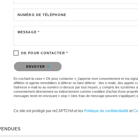
NUMÉRO DE TÉLÉPHONE
MESSAGE *
OK POUR CONTACTER *
Veuillez confirmer que vous n'êtes pas un robot.
ENVOYER
En cochant la case « Ok pour contacter », j'apporte mon consentement et ma signa
affiliées et agents immobiliers à délivrer ou faire délivrer : des e-mails, des ap
l'adresse e-mail ou au numéro ci-dessus par tout moyen, y compris les systèmes 
consentement directement ou indirectement comme condition d'achat d'une propriété
messages texte en envoyant « stop » (des frais de message peuvent s'appliquer) e
Ce site est protégé par reCAPTCHA et les
Politique de confidentialité
et
Co
 VENDUES