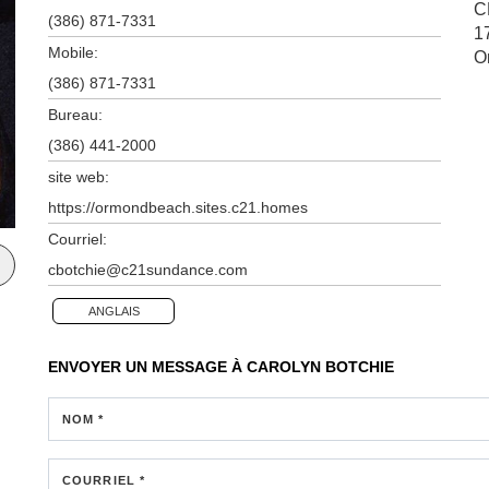
C
(386) 871-7331
1
Mobile:
O
(386) 871-7331
Bureau:
(386) 441-2000
site web:
https://ormondbeach.sites.c21.homes
Courriel:
cbotchie@c21sundance.com
ANGLAIS
ENVOYER UN MESSAGE À
CAROLYN BOTCHIE
NOM *
COURRIEL *