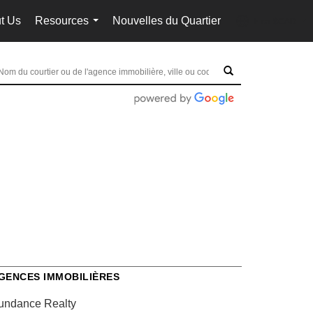
t Us
Resources
Nouvelles du Quartier
fr-ca-$CAD
...
...
GENCES IMMOBILIÈRES
undance Realty