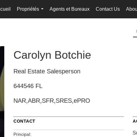
cueil
Propriétés
Agents et Bureaux
Contact Us
Abou
...
Carolyn Botchie
Real Estate Salesperson
644546 FL
NAR,ABR,SFR,SRES,ePRO
CONTACT
A
S
Principal: